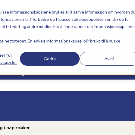
ser
Disse informasjonskapslene brukes til å samle informasjon om hvordan d
nformasjonen til å forbedre og tilpasse søkeleseopplevelsen din og for
ettstedet og andre medier. For å finne ut mer om informasjonskapslene 
te nettstedet. Én enkelt informasjonskapsel blir brukt til å huske
ger for
Godta
Avslå
skapsler
lpe deg?
eltet er tomt.
g i papirbøker