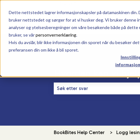
Norsk
Vis undermeny for oversettel
Dette nettstedet lagrer informasjonskapsler på datamaskinen din. 
bruker nettstedet og sørger for at vi husker deg. Vi bruker denne i
analyser og ytelsesberegninger om våre besøkende både på dette n
bruker, se vår
personvernerklæring
.
Hvis du avslår, blir ikke informasjonen din sporet når du besøker det
preferansen din om ikke å bli sporet.
Innstillin
informasjon
Hvordan kan vi hje
Det finnes ingen forslag fordi søkef
BookBites Help Center
Logg lesin