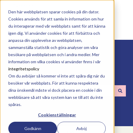
Svenska
Visa undermenyer för översättningar
Den här webbplatsen sparar cookies på din dator.
Cookies används för att samla in information om hur
du interagerar med vår webbplats samt för att känna
igen dig. Vi använder cookies för att förbättra och
anpassa din upplevelse av webbplatsen,
sammanställa statistik och göra analyser om våra
besökare på webbplatsen och i andra medier. Mer
information om vilka cookies vi använder finns i vår
integritetspolicy
Hur kan vi hjälpa dig?
Om du avböjer så kommer vi inte att spåra dig när du
besöker vår webbplats. För att kunna respektera
dina önskemål måste vi dock placera en cookie i din
webbläsare så att våra system kan se till att du inte
Det finns inga förslag eftersom sökfältet är tomt.
spåras.
Cookienställningar
Godkänn
Avböj
BookBites Help Center
Sök