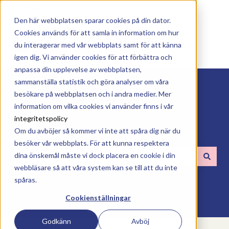
Svenska
Visa undermenyer för översättningar
Den här webbplatsen sparar cookies på din dator.
Cookies används för att samla in information om hur
du interagerar med vår webbplats samt för att känna
igen dig. Vi använder cookies för att förbättra och
anpassa din upplevelse av webbplatsen,
sammanställa statistik och göra analyser om våra
besökare på webbplatsen och i andra medier. Mer
information om vilka cookies vi använder finns i vår
integritetspolicy
Hur kan vi hjälpa dig?
Om du avböjer så kommer vi inte att spåra dig när du
besöker vår webbplats. För att kunna respektera
dina önskemål måste vi dock placera en cookie i din
webbläsare så att våra system kan se till att du inte
Det finns inga förslag eftersom sökfältet är tomt.
spåras.
Cookienställningar
Godkänn
Avböj
BookBites Help Center