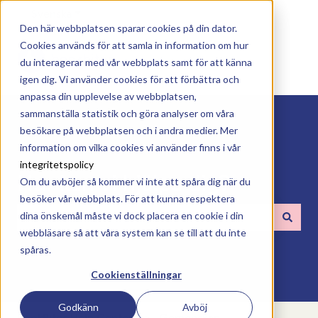
Svenska
Visa undermenyer för översättningar
Den här webbplatsen sparar cookies på din dator.
Cookies används för att samla in information om hur
du interagerar med vår webbplats samt för att känna
igen dig. Vi använder cookies för att förbättra och
anpassa din upplevelse av webbplatsen,
sammanställa statistik och göra analyser om våra
besökare på webbplatsen och i andra medier. Mer
information om vilka cookies vi använder finns i vår
integritetspolicy
Hur kan vi hjälpa dig?
Om du avböjer så kommer vi inte att spåra dig när du
besöker vår webbplats. För att kunna respektera
dina önskemål måste vi dock placera en cookie i din
webbläsare så att våra system kan se till att du inte
Det finns inga förslag eftersom sökfältet är tomt.
spåras.
Cookienställningar
Godkänn
Avböj
BookBites Help Center
Gemenskap