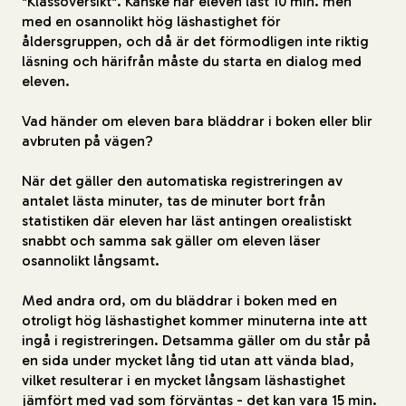
"Klassöversikt". Kanske har eleven läst 10 min. men
med en osannolikt hög läshastighet för
åldersgruppen, och då är det förmodligen inte riktig
läsning och härifrån måste du starta en dialog med
eleven.
Vad händer om eleven bara bläddrar i boken eller blir
avbruten på vägen?
När det gäller den automatiska registreringen av
antalet lästa minuter, tas de minuter bort från
statistiken där eleven har läst antingen orealistiskt
snabbt och samma sak gäller om eleven läser
osannolikt långsamt.
Med andra ord, om du bläddrar i boken med en
otroligt hög läshastighet kommer minuterna inte att
ingå i registreringen. Detsamma gäller om du står på
en sida under mycket lång tid utan att vända blad,
vilket resulterar i en mycket långsam läshastighet
jämfört med vad som förväntas - det kan vara 15 min.