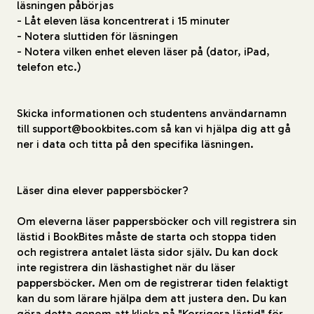
läsningen påbörjas
- Låt eleven läsa koncentrerat i 15 minuter
- Notera sluttiden för läsningen
- Notera vilken enhet eleven läser på (dator, iPad,
telefon etc.)
Skicka informationen och studentens användarnamn
till support@bookbites.com så kan vi hjälpa dig att gå
ner i data och titta på den specifika läsningen.
Läser dina elever pappersböcker?
Om eleverna läser pappersböcker och vill registrera sin
lästid i BookBites måste de starta och stoppa tiden
och registrera antalet lästa sidor själv. Du kan dock
inte registrera din läshastighet när du läser
pappersböcker. Men om de registrerar tiden felaktigt
kan du som lärare hjälpa dem att justera den. Du kan
göra detta genom att klicka på "Korrigera lästid" för