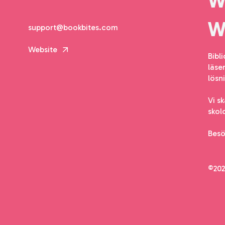
support@bookbites.com
Website
Bibl
läse
lösn
Vi s
skol
Bes
©202