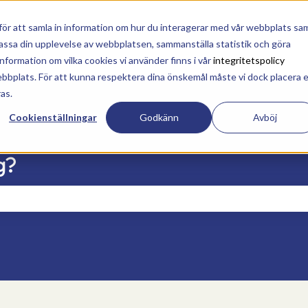
sättningar
ör att samla in information om hur du interagerar med vår webbplats sa
npassa din upplevelse av webbplatsen, sammanställa statistik och göra
formation om vilka cookies vi använder finns i vår
integritetspolicy
ebbplats. För att kunna respektera dina önskemål måste vi dock placera 
ras.
Cookienställningar
Godkänn
Avböj
g?
ältet är tomt.
g