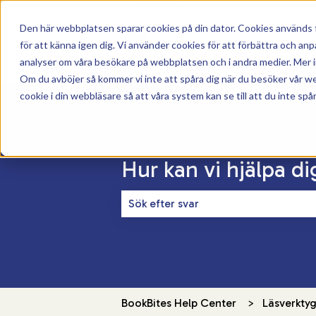
Svenska
Visa undermenyer för över
Den här webbplatsen sparar cookies på din dator. Cookies används f
för att känna igen dig. Vi använder cookies för att förbättra och a
analyser om våra besökare på webbplatsen och i andra medier. Mer in
Om du avböjer så kommer vi inte att spåra dig när du besöker vår w
cookie i din webbläsare så att våra system kan se till att du inte spå
Hur kan vi hjälpa di
Det finns inga förslag eftersom sökf
BookBites Help Center
Läsverkty