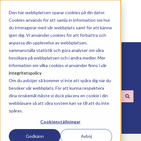
Svenska
Visa undermenyer för översättningar
Den här webbplatsen sparar cookies på din dator.
Cookies används för att samla in information om hur
du interagerar med vår webbplats samt för att känna
igen dig. Vi använder cookies för att förbättra och
anpassa din upplevelse av webbplatsen,
sammanställa statistik och göra analyser om våra
besökare på webbplatsen och i andra medier. Mer
information om vilka cookies vi använder finns i vår
integritetspolicy
Hur kan vi hjälpa dig?
Om du avböjer så kommer vi inte att spåra dig när du
besöker vår webbplats. För att kunna respektera
dina önskemål måste vi dock placera en cookie i din
webbläsare så att våra system kan se till att du inte
Det finns inga förslag eftersom sökfältet är tomt.
spåras.
Cookienställningar
Godkänn
Avböj
BookBites Help Center
Hem