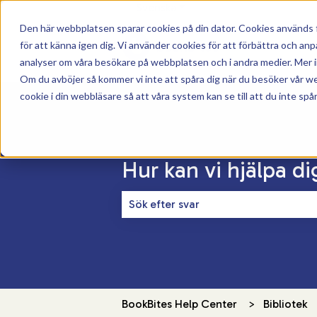
Svenska
Visa undermenyer för över
Den här webbplatsen sparar cookies på din dator. Cookies används f
för att känna igen dig. Vi använder cookies för att förbättra och a
analyser om våra besökare på webbplatsen och i andra medier. Mer in
Om du avböjer så kommer vi inte att spåra dig när du besöker vår w
cookie i din webbläsare så att våra system kan se till att du inte spå
Hur kan vi hjälpa di
Det finns inga förslag eftersom sökf
BookBites Help Center
Bibliotek