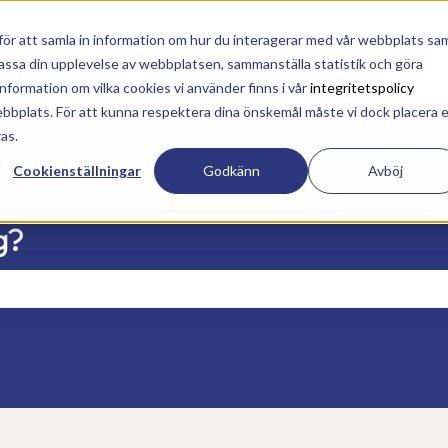
sättningar
ör att samla in information om hur du interagerar med vår webbplats sa
npassa din upplevelse av webbplatsen, sammanställa statistik och göra
formation om vilka cookies vi använder finns i vår
integritetspolicy
ebbplats. För att kunna respektera dina önskemål måste vi dock placera 
ras.
Cookienställningar
Godkänn
Avböj
g?
ältet är tomt.