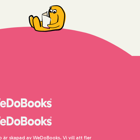
io är skapad av WeDoBooks. Vi vill att fler