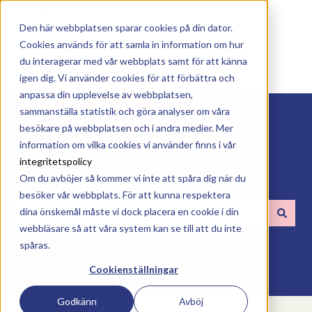
Svenska
Visa undermenyer för översättningar
Den här webbplatsen sparar cookies på din dator.
Cookies används för att samla in information om hur
du interagerar med vår webbplats samt för att känna
igen dig. Vi använder cookies för att förbättra och
anpassa din upplevelse av webbplatsen,
sammanställa statistik och göra analyser om våra
besökare på webbplatsen och i andra medier. Mer
information om vilka cookies vi använder finns i vår
integritetspolicy
Hur kan vi hjälpa dig?
Om du avböjer så kommer vi inte att spåra dig när du
besöker vår webbplats. För att kunna respektera
dina önskemål måste vi dock placera en cookie i din
webbläsare så att våra system kan se till att du inte
Det finns inga förslag eftersom sökfältet är tomt.
spåras.
Cookienställningar
Godkänn
Avböj
BookBites Help Center