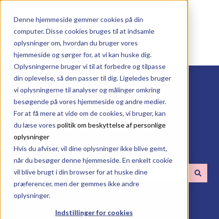
Dansk
Vis undermenu for oversættelser
Denne hjemmeside gemmer cookies på din
computer. Disse cookies bruges til at indsamle
oplysninger om, hvordan du bruger vores
hjemmeside og sørger for, at vi kan huske dig.
Oplysningerne bruger vi til at forbedre og tilpasse
din oplevelse, så den passer til dig. Ligeledes bruger
vi oplysningerne til analyser og målinger omkring
besøgende på vores hjemmeside og andre medier.
For at få mere at vide om de cookies, vi bruger, kan
Hvad kan vi hjælpe dig
du læse vores
politik om beskyttelse af personlige
oplysninger
med?
Hvis du afviser, vil dine oplysninger ikke blive gemt,
når du besøger denne hjemmeside. En enkelt cookie
vil blive brugt i din browser for at huske dine
præferencer, men der gemmes ikke andre
Der er ingen forslag, da søgefeltet er tomt.
oplysninger.
Indstillinger for cookies