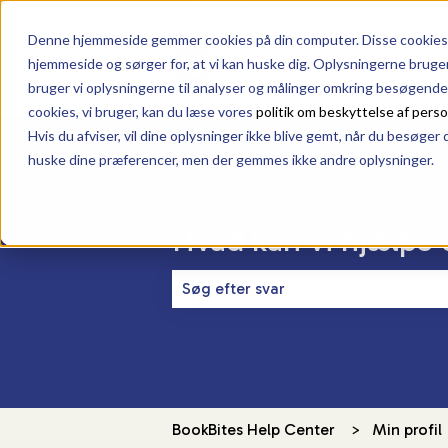
Dansk
Vis undermenu for oversætte
Denne hjemmeside gemmer cookies på din computer. Disse cookies b
hjemmeside og sørger for, at vi kan huske dig. Oplysningerne bruger vi
bruger vi oplysningerne til analyser og målinger omkring besøgende
cookies, vi bruger, kan du læse vores
politik om beskyttelse af pers
Hvis du afviser, vil dine oplysninger ikke blive gemt, når du besøger
huske dine præferencer, men der gemmes ikke andre oplysninger.
Hvad kan vi hjælpe
Der er ingen forslag, da søgefeltet
BookBites Help Center
Min profil