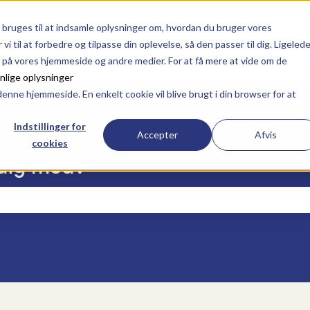
lser
ruges til at indsamle oplysninger om, hvordan du bruger vores
 til at forbedre og tilpasse din oplevelse, så den passer til dig. Ligeled
 på vores hjemmeside og andre medier. For at få mere at vide om de
onlige oplysninger
 denne hjemmeside. En enkelt cookie vil blive brugt i din browser for at
Indstillinger for
Accepter
Afvis
cookies
 dig med?
 er tomt.