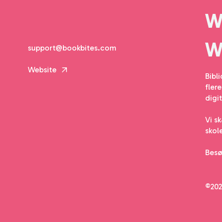
support@bookbites.com
Website
Bibl
fler
digi
Vi sk
skole
Bes
©202