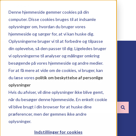
Dansk
Vis undermenu for oversættelser
Denne hjemmeside gemmer cookies på din
computer. Disse cookies bruges til at indsamle
oplysninger om, hvordan du bruger vores
hjemmeside og sørger for, at vi kan huske dig.
Oplysningerne bruger vi til at forbedre og tilpasse
din oplevelse, så den passer til dig. Ligeledes bruger
vi oplysningerne til analyser og målinger omkring
besøgende på vores hjemmeside og andre medier.
For at få mere at vide om de cookies, vi bruger, kan
Hvad kan vi hjælpe dig
du læse vores
politik om beskyttelse af personlige
oplysninger
med?
Hvis du afviser, vil dine oplysninger ikke blive gemt,
når du besøger denne hjemmeside. En enkelt cookie
vil blive brugt i din browser for at huske dine
præferencer, men der gemmes ikke andre
Der er ingen forslag, da søgefeltet er tomt.
oplysninger.
Indstillinger for cookies