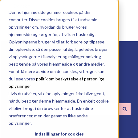
Dansk
Vis undermenu for oversættelser
Denne hjemmeside gemmer cookies på din
computer. Disse cookies bruges til at indsamle
oplysninger om, hvordan du bruger vores
hjemmeside og sørger for, at vi kan huske dig.
Oplysningerne bruger vi til at forbedre og tilpasse
din oplevelse, så den passer til dig. Ligeledes bruger
vi oplysningerne til analyser og målinger omkring
besøgende på vores hjemmeside og andre medier.
For at få mere at vide om de cookies, vi bruger, kan
Hvad kan vi hjælpe dig
du læse vores
politik om beskyttelse af personlige
oplysninger
med?
Hvis du afviser, vil dine oplysninger ikke blive gemt,
når du besøger denne hjemmeside. En enkelt cookie
vil blive brugt i din browser for at huske dine
præferencer, men der gemmes ikke andre
Der er ingen forslag, da søgefeltet er tomt.
oplysninger.
Indstillinger for cookies